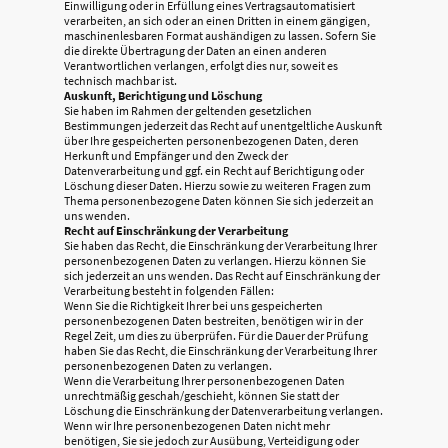
Einwilligung oder in Erfüllung eines Vertragsautomatisiert
verarbeiten, an sich oder an einen Dritten in einem gängigen,
maschinenlesbaren Format aushändigen zu lassen. Sofern Sie
die direkte Übertragung der Daten an einen anderen
Verantwortlichen verlangen, erfolgt dies nur, soweit es
technisch machbar ist.
Auskunft, Berichtigung und Löschung
Sie haben im Rahmen der geltenden gesetzlichen
Bestimmungen jederzeit das Recht auf unentgeltliche Auskunft
über Ihre gespeicherten personenbezogenen Daten, deren
Herkunft und Empfänger und den Zweck der
Datenverarbeitung und ggf. ein Recht auf Berichtigung oder
Löschung dieser Daten. Hierzu sowie zu weiteren Fragen zum
Thema personenbezogene Daten können Sie sich jederzeit an
uns wenden.
Recht auf Einschränkung der Verarbeitung
Sie haben das Recht, die Einschränkung der Verarbeitung Ihrer
personenbezogenen Daten zu verlangen. Hierzu können Sie
sich jederzeit an uns wenden. Das Recht auf Einschränkung der
Verarbeitung besteht in folgenden Fällen:
Wenn Sie die Richtigkeit Ihrer bei uns gespeicherten
personenbezogenen Daten bestreiten, benötigen wir in der
Regel Zeit, um dies zu überprüfen. Für die Dauer der Prüfung
haben Sie das Recht, die Einschränkung der Verarbeitung Ihrer
personenbezogenen Daten zu verlangen.
Wenn die Verarbeitung Ihrer personenbezogenen Daten
unrechtmäßig geschah/geschieht, können Sie statt der
Löschung die Einschränkung der Datenverarbeitung verlangen.
Wenn wir Ihre personenbezogenen Daten nicht mehr
benötigen, Sie sie jedoch zur Ausübung, Verteidigung oder