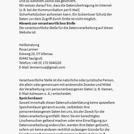
und zu welchem Zweck das geschieht.
Wir weisen darauf hin, dass die Datenübertragung im Internet
(z. B. bei der Kommunikation per E-Mail)
Sicherheitslücken aufweisen kann. Ein lückenloser Schutz der
Daten vor dem Zugriff durch Dritte ist nicht möglich.
Hinweis zur verantwortlichen Stelle
Die verantwortliche Stelle für die Datenverarbeitung auf dieser
Website ist:
Heilberatung
Rosa Lermer
Eckweg 20, OT Altenau
82442 Saulgrub
Telefon: +49 (0) 170 3040220
E-Mail: lermerrosa@gmail.com
Verantwortliche Stelle ist die natürliche oder juristische Person,
die allein oder gemeinsam mit anderendie Zwecke und Mittel
der Verarbeitung von personenbezogenen Daten (z. B. Namen,
E-Mail-Adressen o. Ä.) entscheidet.
Speicherdauer
Soweit innerhalb dieser Datenschutzerklärung keine speziellere
Speicherdauer genannt wurde, verbleiben Ihre
personenbezogenen Daten bei uns, bis der Zweck für die
Datenverarbeitung entfällt. Wenn Sie ein berechtigtes
Löschersuchen geltend machen oder eine Einwilligung zur
Datenverarbeitung widerrufen, werden Ihre Daten gelöscht,
sofern wir keine anderen rechtlich zulässigen Gründe für die
Speicherung Ihrer personenbezogenen Daten haben (z. B.