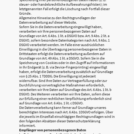
steuer- oder handelsrechtliche Aufbewahrungsfristen); im
letztgenannten Fall erfolgt die Löschung nach Fortfall dieser
Gründe.
Allgemeine Hinweise zu den Rechtsgrundlagen der
Datenverarbeitung auf dieser Website.
Sofern Sie in die Datenverarbeitung eingewilligt haben,
verarbeiten wir Ihre personenbezogenen Daten auf
Grundlage von Art. 6 Abs. 1 lit. a DSGVO bzw. Art. 9 Abs. 2 lit. a
DSGVO, sofern besondere Datenkategorien nach Art. 9 Abs. 1
DSGVO verarbeitet werden. Im Falle einer ausdrücklichen
Einwilligung in die Übertragung personenbezogener Daten in
Drittstaaten erfolgt die Datenverarbeitung außerdem auf
Grundlage von Art. 49 Abs. 1 lit. a DSGVO. Sofern Sie in die
Speicherung von Cookies oder in den Zugriff auf Informationen
in Ihr Endgerät (z. B. via Device-Fingerprinting) eingewilligt
haben, erfolgt die Datenverarbeitung zusätzlich auf Grundlage
von § 25 Abs. 1 TDDDG. Die Einwilligung ist jederzeit
widerrufbar. Sind Ihre Daten zur Vertragserfüllung oder zur
Durchführung vorvertraglicher Maßnahmen erforderlich,
verarbeiten wir Ihre Daten auf Grundlage des Art. 6 Abs. 1 lit. b
DSGVO. Des Weiteren verarbeiten wir Ihre Daten, sofern diese
zur Erfüllung einer rechtlichen Verpflichtung erforderlich sind
auf Grundlage von Art. 6 Abs. 1 lit. c DSGVO.
Die Datenverarbeitung kann ferner auf Grundlage unseres
berechtigten Interesses nach Art. 6 Abs. 1DSGVO erfolgen. Über
die jeweils im Einzelfall einschlägigen Rechtsgrundlagen wird in
den folgenden Absätzen dieser Datenschutzerklärung
informiert.
Empfänger von personenbezogenen Daten