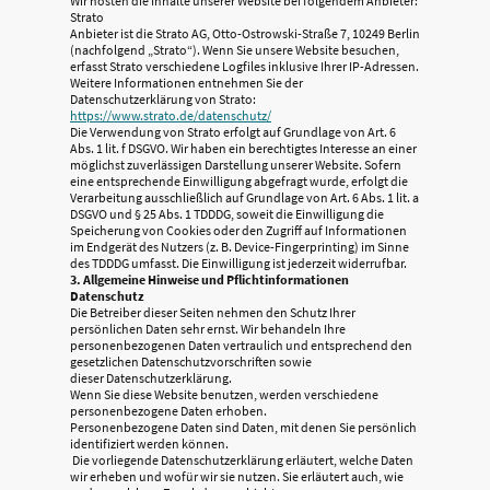
Wir hosten die Inhalte unserer Website bei folgendem Anbieter:
Strato
Anbieter ist die Strato AG, Otto-Ostrowski-Straße 7, 10249 Berlin
(nachfolgend „Strato“). Wenn Sie unsere Website besuchen,
erfasst Strato verschiedene Logfiles inklusive Ihrer IP-Adressen.
Weitere Informationen entnehmen Sie der
Datenschutzerklärung von Strato:
https://www.strato.de/datenschutz/
Die Verwendung von Strato erfolgt auf Grundlage von Art. 6
Abs. 1 lit. f DSGVO. Wir haben ein berechtigtes Interesse an einer
möglichst zuverlässigen Darstellung unserer Website. Sofern
eine entsprechende Einwilligung abgefragt wurde, erfolgt die
Verarbeitung ausschließlich auf Grundlage von Art. 6 Abs. 1 lit. a
DSGVO und § 25 Abs. 1 TDDDG, soweit die Einwilligung die
Speicherung von Cookies oder den Zugriff auf Informationen
im Endgerät des Nutzers (z. B. Device-Fingerprinting) im Sinne
des TDDDG umfasst. Die Einwilligung ist jederzeit widerrufbar.
3. Allgemeine Hinweise und Pflichtinformationen
Datenschutz
Die Betreiber dieser Seiten nehmen den Schutz Ihrer
persönlichen Daten sehr ernst. Wir behandeln Ihre
personenbezogenen Daten vertraulich und entsprechend den
gesetzlichen Datenschutzvorschriften sowie
dieser Datenschutzerklärung.
Wenn Sie diese Website benutzen, werden verschiedene
personenbezogene Daten erhoben.
Personenbezogene Daten sind Daten, mit denen Sie persönlich
identifiziert werden können.
Die vorliegende Datenschutzerklärung erläutert, welche Daten
wir erheben und wofür wir sie nutzen. Sie erläutert auch, wie