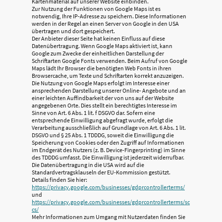
Kartenmaterial auf unserer Website einbinden.
Zur Nutzung der Funktionen von Google Maps ist es
notwendig, Ihre IP-Adresse zu speichern. Diese Informationen
werden in der Regel an einen Server von Google in den USA
übertragen und dort gespeichert.
Der Anbieter dieser Seite hat keinen Einfluss auf diese
Datenübertragung. Wenn Google Maps aktiviert ist, kann
Google zum Zwecke der einheitlichen Darstellung der
Schriftarten Google Fonts verwenden. Beim Aufruf von Google
Maps lädt Ihr Browser die benötigten Web Fonts in ihren
Browsercache, um Texte und Schriftarten korrekt anzuzeigen.
Die Nutzung von Google Maps erfolgt im Interesse einer
ansprechenden Darstellung unserer Online- Angebote und an
einer leichten Auffindbarkeit der von uns auf der Website
angegebenen Orte. Dies stellt ein berechtigtes Interesse im
Sinne von Art. 6 Abs. 1 lit. f DSGVO dar. Sofern eine
entsprechende Einwilligung abgefragt wurde, erfolgt die
Verarbeitung ausschließlich auf Grundlage von Art. 6 Abs. 1 lit.
DSGVO und § 25 Abs. 1 TDDDG, soweit die Einwilligung die
Speicherung von Cookies oder den Zugriff auf Informationen
im Endgerät des Nutzers (z. B. Device-Fingerprinting) im Sinne
des TDDDG umfasst. Die Einwilligung ist jederzeit widerrufbar.
Die Datenübertragung in die USA wird auf die
Standardvertragsklauseln der EU-Kommission gestützt.
Details finden Sie hier:
https://privacy.google.com/businesses/gdprcontrollerterms/
und
https://privacy.google.com/businesses/gdprcontrollerterms/sc
cs/
Mehr Informationen zum Umgang mit Nutzerdaten finden Sie