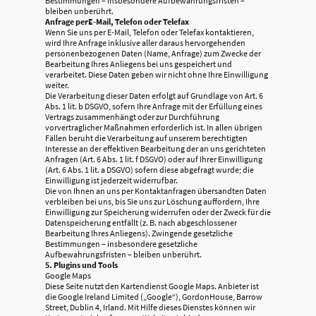
Bestimmungen – insbesondere Aufbewahrungsfristen –
bleiben unberührt.
Anfrage perE-Mail, Telefon oder Telefax
Wenn Sie uns per E-Mail, Telefon oder Telefax kontaktieren,
wird Ihre Anfrage inklusive aller daraus hervorgehenden
personenbezogenen Daten (Name, Anfrage) zum Zwecke der
Bearbeitung Ihres Anliegens bei uns gespeichert und
verarbeitet. Diese Daten geben wir nicht ohne Ihre Einwilligung
weiter.
Die Verarbeitung dieser Daten erfolgt auf Grundlage von Art. 6
Abs. 1 lit. b DSGVO, sofern Ihre Anfrage mit der Erfüllung eines
Vertrags zusammenhängt oder zur Durchführung
vorvertraglicher Maßnahmen erforderlich ist. In allen übrigen
Fällen beruht die Verarbeitung auf unserem berechtigten
Interesse an der effektiven Bearbeitung der an uns gerichteten
Anfragen (Art. 6 Abs. 1 lit. f DSGVO) oder auf Ihrer Einwilligung
(Art. 6 Abs. 1 lit. a DSGVO) sofern diese abgefragt wurde; die
Einwilligung ist jederzeit widerrufbar.
Die von Ihnen an uns per Kontaktanfragen übersandten Daten
verbleiben bei uns, bis Sie uns zur Löschung auffordern, Ihre
Einwilligung zur Speicherung widerrufen oder der Zweck für die
Datenspeicherung entfällt (z. B. nach abgeschlossener
Bearbeitung Ihres Anliegens). Zwingende gesetzliche
Bestimmungen – insbesondere gesetzliche
Aufbewahrungsfristen – bleiben unberührt.
5. Plugins und Tools
Google Maps
Diese Seite nutzt den Kartendienst Google Maps. Anbieter ist
die Google Ireland Limited („Google“), GordonHouse, Barrow
Street, Dublin 4, Irland. Mit Hilfe dieses Dienstes können wir