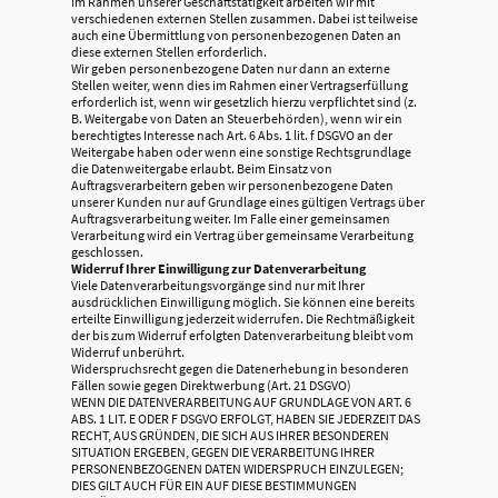
Im Rahmen unserer Geschäftstätigkeit arbeiten wir mit
verschiedenen externen Stellen zusammen. Dabei ist teilweise
auch eine Übermittlung von personenbezogenen Daten an
diese externen Stellen erforderlich.
Wir geben personenbezogene Daten nur dann an externe
Stellen weiter, wenn dies im Rahmen einer Vertragserfüllung
erforderlich ist, wenn wir gesetzlich hierzu verpflichtet sind (z.
B. Weitergabe von Daten an Steuerbehörden), wenn wir ein
berechtigtes Interesse nach Art. 6 Abs. 1 lit. f DSGVO an der
Weitergabe haben oder wenn eine sonstige Rechtsgrundlage
die Datenweitergabe erlaubt. Beim Einsatz von
Auftragsverarbeitern geben wir personenbezogene Daten
unserer Kunden nur auf Grundlage eines gültigen Vertrags über
Auftragsverarbeitung weiter. Im Falle einer gemeinsamen
Verarbeitung wird ein Vertrag über gemeinsame Verarbeitung
geschlossen.
Widerruf Ihrer Einwilligung zur Datenverarbeitung
Viele Datenverarbeitungsvorgänge sind nur mit Ihrer
ausdrücklichen Einwilligung möglich. Sie können eine bereits
erteilte Einwilligung jederzeit widerrufen. Die Rechtmäßigkeit
der bis zum Widerruf erfolgten Datenverarbeitung bleibt vom
Widerruf unberührt.
Widerspruchsrecht gegen die Datenerhebung in besonderen
Fällen sowie gegen Direktwerbung (Art. 21 DSGVO)
WENN DIE DATENVERARBEITUNG AUF GRUNDLAGE VON ART. 6
ABS. 1 LIT. E ODER F DSGVO ERFOLGT, HABEN SIE JEDERZEIT DAS
RECHT, AUS GRÜNDEN, DIE SICH AUS IHRER BESONDEREN
SITUATION ERGEBEN, GEGEN DIE VERARBEITUNG IHRER
PERSONENBEZOGENEN DATEN WIDERSPRUCH EINZULEGEN;
DIES GILT AUCH FÜR EIN AUF DIESE BESTIMMUNGEN