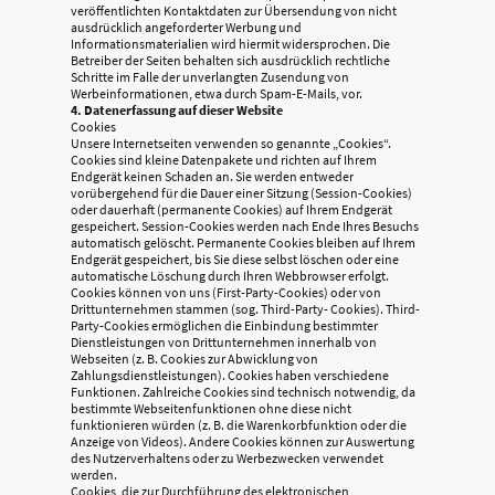
veröffentlichten Kontaktdaten zur Übersendung von nicht
ausdrücklich angeforderter Werbung und
Informationsmaterialien wird hiermit widersprochen. Die
Betreiber der Seiten behalten sich ausdrücklich rechtliche
Schritte im Falle der unverlangten Zusendung von
Werbeinformationen, etwa durch Spam-E-Mails, vor.
4. Datenerfassung auf dieser Website
Cookies
Unsere Internetseiten verwenden so genannte „Cookies“.
Cookies sind kleine Datenpakete und richten auf Ihrem
Endgerät keinen Schaden an. Sie werden entweder
vorübergehend für die Dauer einer Sitzung (Session-Cookies)
oder dauerhaft (permanente Cookies) auf Ihrem Endgerät
gespeichert. Session-Cookies werden nach Ende Ihres Besuchs
automatisch gelöscht. Permanente Cookies bleiben auf Ihrem
Endgerät gespeichert, bis Sie diese selbst löschen oder eine
automatische Löschung durch Ihren Webbrowser erfolgt.
Cookies können von uns (First-Party-Cookies) oder von
Drittunternehmen stammen (sog. Third-Party- Cookies). Third-
Party-Cookies ermöglichen die Einbindung bestimmter
Dienstleistungen von Drittunternehmen innerhalb von
Webseiten (z. B. Cookies zur Abwicklung von
Zahlungsdienstleistungen). Cookies haben verschiedene
Funktionen. Zahlreiche Cookies sind technisch notwendig, da
bestimmte Webseitenfunktionen ohne diese nicht
funktionieren würden (z. B. die Warenkorbfunktion oder die
Anzeige von Videos). Andere Cookies können zur Auswertung
des Nutzerverhaltens oder zu Werbezwecken verwendet
werden.
Cookies, die zur Durchführung des elektronischen