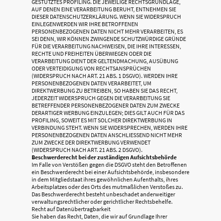
GESTÜTZTES PROFILING. DIE JEWEILIGE RECHTSGRUNDLAGE,
AUF DENEN EINE VERARBEITUNG BERUHT, ENTNEHMEN SIE
DIESER DATENSCHUTZERKLÄRUNG. WENN SIE WIDERSPRUCH
EINLEGENWERDEN WIR IHRE BETROFFENEN
PERSONENBEZOGENEN DATEN NICHT MEHR VERARBEITEN, ES
SEI DENN, WIR KÖNNEN ZWINGENDE SCHUTZWÜRDIGE GRÜNDE
FÜR DIE VERARBEITUNG NACHWEISEN, DIE IHRE INTERESSEN,
RECHTE UND FREIHEITEN ÜBERWIEGEN ODER DIE
VERARBEITUNG DIENT DER GELTENDMACHUNG, AUSÜBUNG
ODER VERTEIDIGUNG VON RECHTSANSPRÜCHEN
(WIDERSPRUCH NACH ART. 21 ABS. 1 DSGVO). WERDEN IHRE
PERSONENBEZOGENEN DATEN VERARBEITET, UM
DIREKTWERBUNG ZU BETREIBEN, SO HABEN SIE DAS RECHT,
JEDERZEIT WIDERSPRUCH GEGEN DIE VERARBEITUNG SIE
BETREFFENDER PERSONENBEZOGENER DATEN ZUM ZWECKE
DERARTIGER WERBUNG EINZULEGEN; DIES GILT AUCH FÜR DAS
PROFILING, SOWEIT ES MIT SOLCHER DIREKTWERBUNG IN
VERBINDUNG STEHT. WENN SIE WIDERSPRECHEN, WERDEN IHRE
PERSONENBEZOGENEN DATEN ANSCHLIESSEND NICHT MEHR
ZUM ZWECKE DER DIREKTWERBUNG VERWENDET
(WIDERSPRUCH NACH ART. 21 ABS. 2 DSGVO).
Beschwerderecht bei der zuständigen Aufsichtsbehörde
Im Falle von Verstößen gegen die DSGVO steht den Betroffenen
ein Beschwerderecht bei einer Aufsichtsbehörde, insbesondere
in dem Mitgliedstaat ihres gewöhnlichen Aufenthalts, ihres
Arbeitsplatzes oder des Orts des mutmaßlichen Verstoßes zu.
Das Beschwerderecht besteht unbeschadet anderweitiger
verwaltungsrechtlicher oder gerichtlicher Rechtsbehelfe.
Recht auf Datenübertragbarkeit
Sie haben das Recht, Daten, die wir auf Grundlage Ihrer