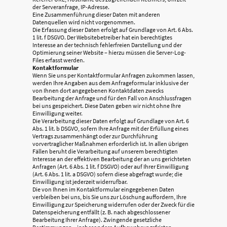
der Serveranfrage, IP-Adresse.
Eine Zusammenführung dieser Daten mit anderen
Datenquellen wird nicht vorgenommen.
Die Erfassung dieser Daten erfolgt auf Grundlage von Art. 6 Abs.
1 lit. f DSGVO. Der Websitebetreiber hat ein berechtigtes
Interesse an der technisch fehlerfreien Darstellung und der
Optimierung seiner Website – hierzu müssen die Server-Log-
Files erfasst werden.
Kontaktformular
Wenn Sie uns per Kontaktformular Anfragen zukommen lassen,
werden Ihre Angaben aus dem Anfrageformular inklusive der
von Ihnen dort angegebenen Kontaktdaten zwecks
Bearbeitung der Anfrage und für den Fall von Anschlussfragen
bei uns gespeichert. Diese Daten geben wir nicht ohne Ihre
Einwilligung weiter.
Die Verarbeitung dieser Daten erfolgt auf Grundlage von Art. 6
Abs. 1 lit. b DSGVO, sofern Ihre Anfrage mit der Erfüllung eines
Vertrags zusammenhängt oder zur Durchführung
vorvertraglicher Maßnahmen erforderlich ist. In allen übrigen
Fällen beruht die Verarbeitung auf unserem berechtigten
Interesse an der effektiven Bearbeitung der an uns gerichteten
Anfragen (Art. 6 Abs. 1 lit. f DSGVO) oder auf Ihrer Einwilligung
(Art. 6 Abs. 1 lit. a DSGVO) sofern diese abgefragt wurde; die
Einwilligung ist jederzeit widerrufbar.
Die von Ihnen im Kontaktformular eingegebenen Daten
verbleiben bei uns, bis Sie uns zur Löschung auffordern, Ihre
Einwilligung zur Speicherung widerrufen oder der Zweck für die
Datenspeicherung entfällt (z. B. nach abgeschlossener
Bearbeitung Ihrer Anfrage). Zwingende gesetzliche