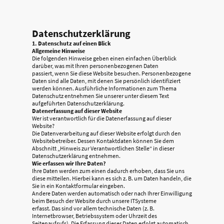
Datenschutzerklärung
1. Datenschutz auf einen Blick
Allgemeine Hinweise
Die folgenden Hinweise geben einen einfachen Überblick
darüber, was mit Ihren personenbezogenen Daten
passiert, wenn Sie diese Website besuchen. Personenbezogene
Daten sind alle Daten, mit denen Sie persönlich identifiziert
werden können. Ausführliche Informationen zum Thema
Datenschutz entnehmen Sie unserer unter diesem Text
aufgeführten Datenschutzerklärung.
Datenerfassung auf dieser Website
Wer ist verantwortlich für die Datenerfassung auf dieser
Website?
Die Datenverarbeitung auf dieser Website erfolgt durch den
Websitebetreiber. Dessen Kontaktdaten können Sie dem
Abschnitt „Hinweis zur Verantwortlichen Stelle“ in dieser
Datenschutzerklärung entnehmen.
Wie erfassen wir Ihre Daten?
Ihre Daten werden zum einen dadurch erhoben, dass Sie uns
diese mitteilen. Hierbei kann es sich z. B. um Daten handeln, die
Sie in ein Kontaktformular eingeben.
Andere Daten werden automatisch oder nach Ihrer Einwilligung
beim Besuch der Website durch unsere ITSysteme
erfasst. Das sind vor allem technische Daten (z. B.
Internetbrowser, Betriebssystem oder Uhrzeit des
Seitenaufrufs). Die Erfassung dieser Daten erfolgt automatisch,