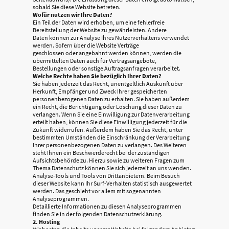
sobald Sie diese Website betreten.
Wofür nutzen wir Ihre Daten?
Ein Teil der Daten wird erhoben, um eine fehlerfreie
Bereitstellung der Website zu gewährleisten. Andere
Daten können zur Analyse Ihres Nutzerverhaltens verwendet
werden. Sofern über die Website Verträge
geschlossen oder angebahnt werden können, werden die
übermittelten Daten auch für Vertragsangebote,
Bestellungen oder sonstige Auftragsanfragen verarbeitet.
Welche Rechte haben Sie bezüglich Ihrer Daten?
Sie haben jederzeit das Recht, unentgeltlich Auskunft über
Herkunft, Empfänger und Zweck Ihrer gespeicherten
personenbezogenen Daten zu erhalten. Sie haben außerdem
ein Recht, die Berichtigung oder Löschung dieser Daten zu
verlangen. Wenn Sie eine Einwilligung zur Datenverarbeitung
erteilt haben, können Sie diese Einwilligung jederzeit für die
Zukunft widerrufen. Außerdem haben Sie das Recht, unter
bestimmten Umständen die Einschränkung der Verarbeitung
Ihrer personenbezogenen Daten zu verlangen. Des Weiteren
steht Ihnen ein Beschwerderecht bei der zuständigen
Aufsichtsbehörde zu. Hierzu sowie zu weiteren Fragen zum
Thema Datenschutz können Sie sich jederzeit an uns wenden.
Analyse-Tools und Tools von Drittanbietern. Beim Besuch
dieser Website kann Ihr Surf-Verhalten statistisch ausgewertet
werden. Das geschieht vor allem mit sogenannten
Analyseprogrammen.
Detaillierte Informationen zu diesen Analyseprogrammen
finden Sie in der folgenden Datenschutzerklärung.
2. Hosting