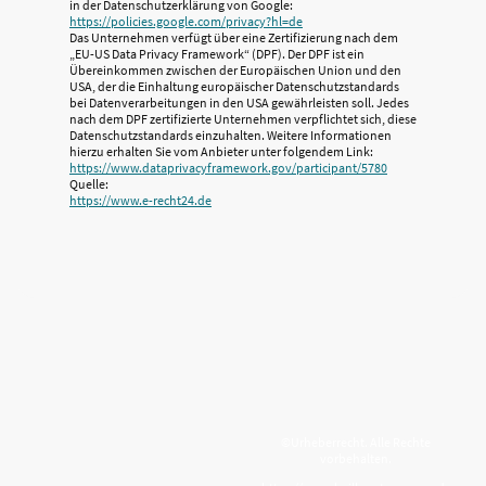
in der Datenschutzerklärung von Google:
https://policies.google.com/privacy?hl=de
Das Unternehmen verfügt über eine Zertifizierung nach dem
„EU-US Data Privacy Framework“ (DPF). Der DPF ist ein
Übereinkommen zwischen der Europäischen Union und den
USA, der die Einhaltung europäischer Datenschutzstandards
bei Datenverarbeitungen in den USA gewährleisten soll. Jedes
nach dem DPF zertifizierte Unternehmen verpflichtet sich, diese
Datenschutzstandards einzuhalten. Weitere Informationen
hierzu erhalten Sie vom Anbieter unter folgendem Link:
https://www.dataprivacyframework.gov/participant/5780
Quelle:
https://www.e-recht24.de
©Urheberrecht. Alle Rechte
vorbehalten.