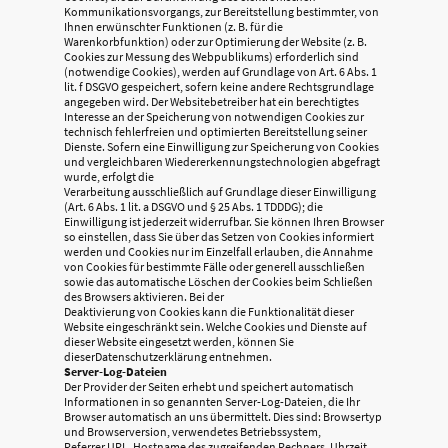
Kommunikationsvorgangs, zur Bereitstellung bestimmter, von
Ihnen erwünschter Funktionen (z. B. für die
Warenkorbfunktion) oder zur Optimierung der Website (z. B.
Cookies zur Messung des Webpublikums) erforderlich sind
(notwendige Cookies), werden auf Grundlage von Art. 6 Abs. 1
lit. f DSGVO gespeichert, sofern keine andere Rechtsgrundlage
angegeben wird. Der Websitebetreiber hat ein berechtigtes
Interesse an der Speicherung von notwendigen Cookies zur
technisch fehlerfreien und optimierten Bereitstellung seiner
Dienste. Sofern eine Einwilligung zur Speicherung von Cookies
und vergleichbaren Wiedererkennungstechnologien abgefragt
wurde, erfolgt die
Verarbeitung ausschließlich auf Grundlage dieser Einwilligung
(Art. 6 Abs. 1 lit. a DSGVO und § 25 Abs. 1 TDDDG); die
Einwilligung ist jederzeit widerrufbar. Sie können Ihren Browser
so einstellen, dass Sie über das Setzen von Cookies informiert
werden und Cookies nur im Einzelfall erlauben, die Annahme
von Cookies für bestimmte Fälle oder generell ausschließen
sowie das automatische Löschen der Cookies beim Schließen
des Browsers aktivieren. Bei der
Deaktivierung von Cookies kann die Funktionalität dieser
Website eingeschränkt sein. Welche Cookies und Dienste auf
dieser Website eingesetzt werden, können Sie
dieserDatenschutzerklärung entnehmen.
Server-Log-Dateien
Der Provider der Seiten erhebt und speichert automatisch
Informationen in so genannten Server-Log-Dateien, die Ihr
Browser automatisch an uns übermittelt. Dies sind: Browsertyp
und Browserversion, verwendetes Betriebssystem,
Referrer URL, Hostname des zugreifenden Rechners, Uhrzeit