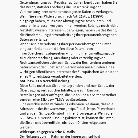
Geltendmachung von Rechtsansprüchen benötigen, haben Sie
das Recht, statt der Löschung die Einschränkung der
Verarbeitung Ihrer personenbezogenen Daten zu verlangen.
Wenn Sie einen Widerspruch nach Art. 21 Abs. 1 DSGVO
eingelegt haben, muss eine Abwägung zwischen Ihren und
unseren Interessen vorgenommen werden. Solange noch nicht
feststeht, wessen Interessen überwiegen, haben Sie das Recht,
die Einschränkung der Verarbeitung Ihrer personenbezogenen
Daten zu verlangen.
Wenn Sie die Verarbeitung Ihrer personenbezogenen Daten
eingeschränkt haben, dürfen diese Daten – von
ihrer Speicherung abgesehen – nur mit Ihrer Einwilligung oder
zur Geltendmachung, Ausübung oder Verteidigung von
Rechtsansprüchen oder zum Schutz der Rechte einer anderen
natürlichen oder juristischen Person oder aus Gründen eines
wichtigen öffentlichen Interesses der Europäischen Union oder
eines Mitgliedstaats verarbeitet werden.
SSL- bzw. TLS-Verschlüsselung
Diese Seite nutzt aus Sicherheitsgründen und zum Schutz der
Übertragung vertraulicher Inhalte, wie zum Beispiel
Bestellungen oder Anfragen, die Sie an uns als Seitenbetreiber
senden, eine SSL- bzw. TLSVerschlüsselung.
Eine verschlüsselte Verbindung erkennen Sie daran, dass die
Adresszeile des Browsers von „http://“ auf „https://“ wechselt
und an dem Schloss-Symbol in Ihrer Browserzeile. Wenn die
SSL- bzw. TLS-Verschlüsselung aktiviert ist, können die Daten,
die Sie an uns übermitteln, nicht von Dritten mitgelesen
werden.
Widerspruch gegen Werbe-E-Mails
Der Nutzung von im Rahmen der Impressumspflicht