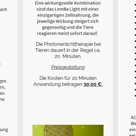
Eine wirkungsvolle Kombination
sind das LemBa Light mit einer
nach
einzigartigen Zellnahrung, die
jeweilige Wirkung steigert sich
gegenseitig und die Tiere
reagieren meist sofort darauf.
Die Photonenlichttherapie bei
Tieren dauert in der Regel ca.
20 Minuten.
e
Preisgestaltung
Die Kosten für 20 Minuten
gen
Anwendung betragen
30,00 €
.
en,
des
ine
r
AC
Bl
tung
ein
gel