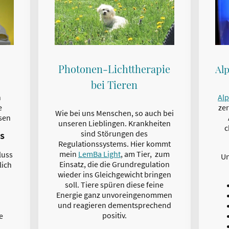
Photonen-Lichttherapie
Alp
bei Tieren
h
Alp
e
zer
Wie bei uns Menschen, so auch bei
sen
unseren Lieblingen. Krankheiten
c
sind Störungen des
NS
Regulationssystems. Hier kommt
mein
LemBa Light
, am Tier, zum
luss
Un
Einsatz, die die Grundregulation
lich
wieder ins Gleichgewicht bringen
soll. Tiere spüren diese feine
Energie ganz unvoreingenommen
und reagieren dementsprechend
positiv.
e