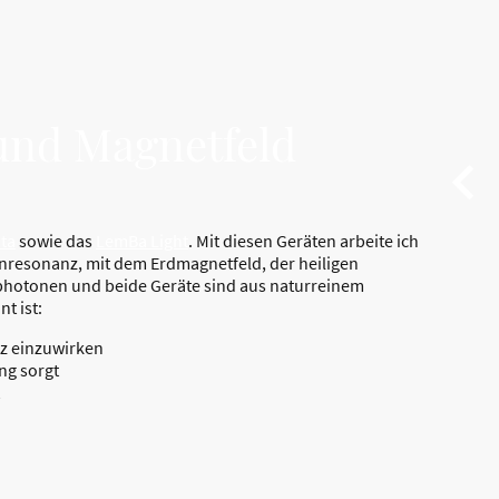
und Magnetfeld
ta
sowie das
LemBa Light
. Mit diesen Geräten arbeite ich
resonanz, mit dem Erdmagnetfeld, der heiligen
hotonen und beide Geräte sind aus naturreinem
nt ist:
nz einzuwirken
ng sorgt
t