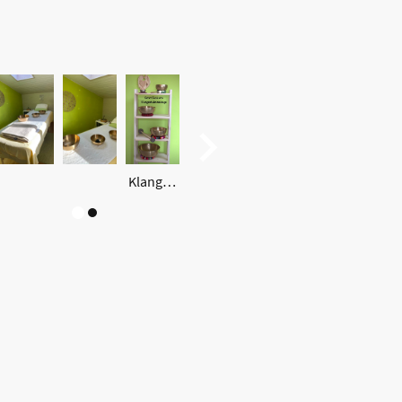
Klangschalen
LemBa Light