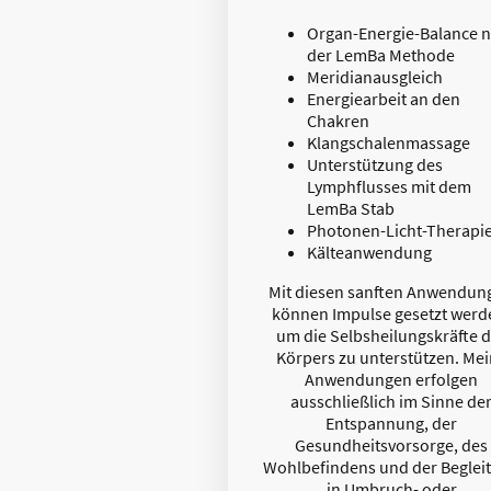
Organ-Energie-Balance 
der LemBa Methode
Meridianausgleich
Energiearbeit an den
Chakren
Klangschalenmassage
Unterstützung des
Lymphflusses mit dem
LemBa Stab
Photonen-Licht-Therapi
Kälteanwendung
Mit diesen sanften Anwendun
können Impulse gesetzt werd
um die Selbsheilungskräfte 
Körpers zu unterstützen. Me
Anwendungen erfolgen
ausschließlich im Sinne de
Entspannung, der
Gesundheitsvorsorge, des
Wohlbefindens und der Beglei
in Umbruch- oder