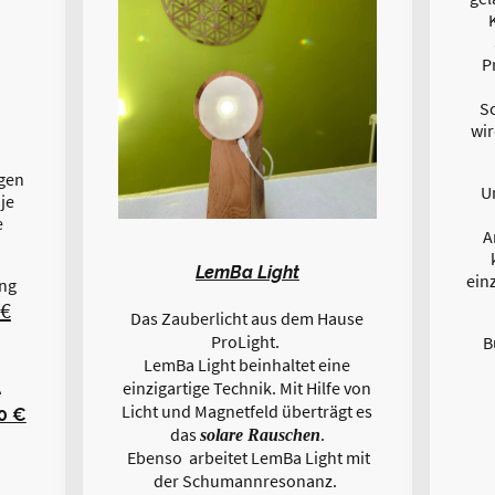
P
S
wir
gen
U
je
e
A
LemBa Light
ein
ung
 €
Das Zauberlicht aus dem Hause
ProLight.
B
LemBa Light beinhaltet eine
einzigartige Technik. Mit Hilfe von
e
Licht und Magnetfeld überträgt es
0 €
das
.
solare Rauschen
Ebenso arbeitet LemBa Light mit
der Schumannresonanz.