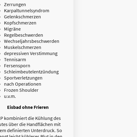
Zerrungen
Karpaltunnelsyndrom
Gelenkschmerzen
Kopfschmerzen
Migräne
Regelbeschwerden
Wechseljahrsbeschwerden
Muskelschmerzen
depressiven Verstimmung
Tennisarm
Fersensporn
Schleimbeutelentzündung
Sportverletzungen
nach Operationen
Frozen Shoulder
u.v.m.
Eisbad ohne Frieren
P kombiniert die Kühlung des
utes über die Handflächen mit
em definierten Unterdruck. So
angt leicht kühleres Blut in den